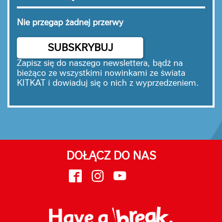
Nie przegap żadnej przerwy
SUBSKRYBUJ
Zapisz się do naszego newslettera, bądź na
bieżąco ze wszystkimi nowinkami ze świata
KITKAT i dowiaduj się o nich z wyprzedzeniem.
DOŁĄCZ DO NAS
face
inst
yout