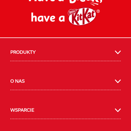
PRODUKTY
boo
agra
ube
O NAS
WSPARCIE
k
m