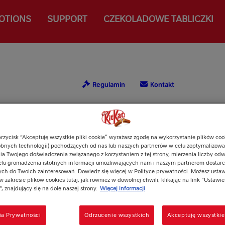
OTIONS
SUPPORT
CZEKOLADOWE TABLICZKI
przycisk “Akceptuję wszystkie pliki cookie” wyrażasz zgodę na wykorzystanie plików cook
bnych technologii) pochodzących od nas lub naszych partnerów w celu zoptymalizowan
a Twojego doświadczenia związanego z korzystaniem z tej strony, mierzenia liczby odw
elu gromadzenia istotnych informacji umożliwiających nam i naszym partnerom dostarc
ch do Twoich zainteresowań. Dowiedz się więcej w Polityce prywatności. Możesz ustaw
w zakresie plików cookies tutaj, jak również w dowolnej chwili, klikając na link "Ustawie
, znajdujący się na dole naszej strony.
Więcej informacji
ia Prywatności
Odrzucenie wszystkich
Akceptuję wszystkie 