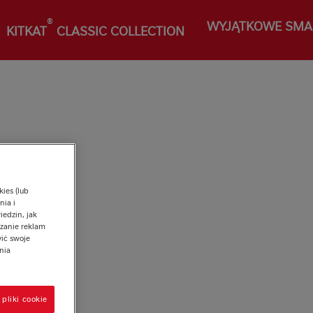
®
WYJĄTKOWE SMA
KITKAT
CLASSIC COLLECTION
ies (lub
ia i
iedzin, jak
zanie reklam
ić swoje
nia
pliki cookie