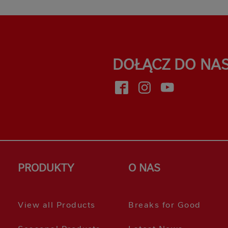
DOŁĄCZ DO NA
face
inst
yout
PRODUKTY
O NAS
View all Products
Breaks for Good