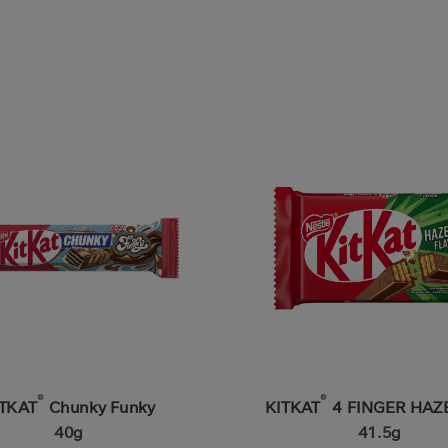
®
®
ITKAT
Chunky Funky
KITKAT
4 FINGER HAZ
40g
41.5g