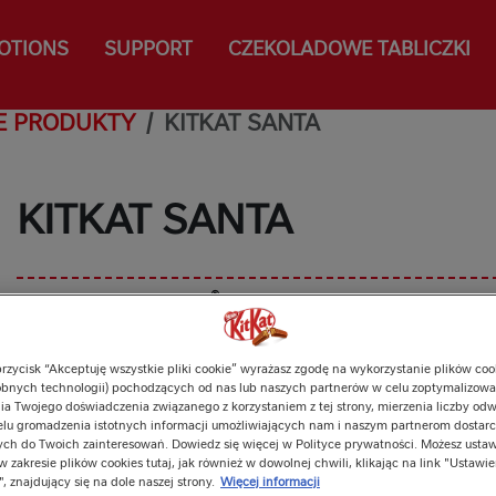
OTIONS
SUPPORT
CZEKOLADOWE TABLICZKI
IE PRODUKTY
KITKAT SANTA
KITKAT SANTA
®
Złap figurkę KitKat
Santa, zanim zniknie na ko
wzbogać swój dzień o odrobinę bożonarodzeni
słodką polewą naszego Mikołaja kryje się wy
przycisk “Akceptuję wszystkie pliki cookie” wyrażasz zgodę na wykorzystanie plików cook
wafelkowe nadzienie. Wyjątkowa słodkość na
bnych technologii) pochodzących od nas lub naszych partnerów w celu zoptymalizowan
czas w roku.
a Twojego doświadczenia związanego z korzystaniem z tej strony, mierzenia liczby odw
elu gromadzenia istotnych informacji umożliwiających nam i naszym partnerom dostarc
ch do Twoich zainteresowań. Dowiedz się więcej w Polityce prywatności. Możesz ustaw
PODZIEL SIĘ PRZERWĄ
w zakresie plików cookies tutaj, jak również w dowolnej chwili, klikając na link "Ustawie
, znajdujący się na dole naszej strony.
Więcej informacji