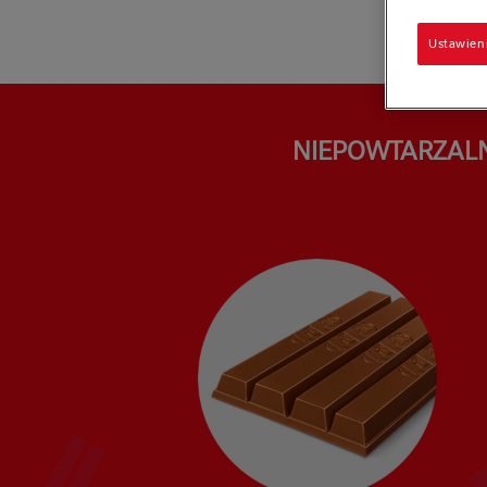
Ustawien
NIEPOWTARZALN