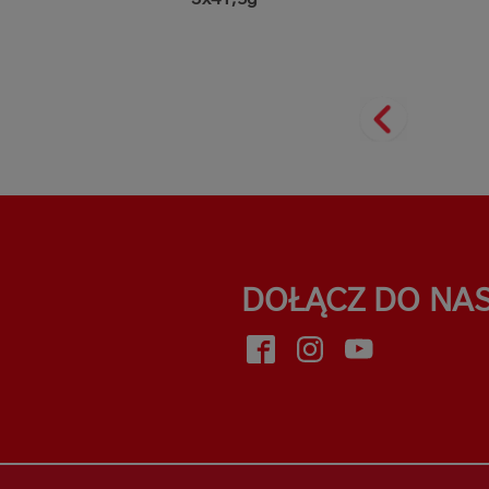
DOŁĄCZ DO NA
face
inst
yout